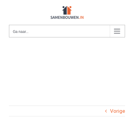
Ga
naar
inhoud
Ga naar...
Vorige