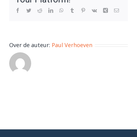
Facebook
Twitter
Reddit
LinkedIn
WhatsApp
Tumblr
Pinterest
Vk
Xing
E-
mail
Over de auteur:
Paul Verhoeven