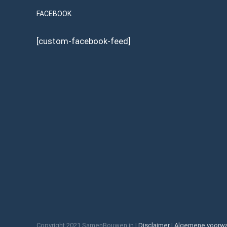
FACEBOOK
[custom-facebook-feed]
Copyright 2021 SamenBouwen.in |
Disclaimer
|
Algemene voorw