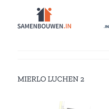
Ga
naar
inhoud
.I
MIERLO LUCHEN 2