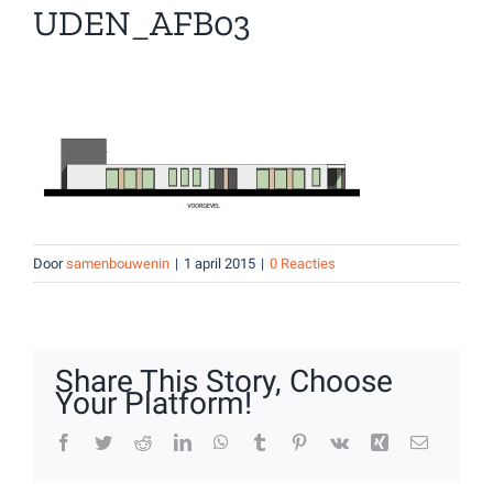
UDEN_AFB03
Door
samenbouwenin
|
1 april 2015
|
0 Reacties
Share This Story, Choose
Your Platform!
Facebook
Twitter
Reddit
LinkedIn
WhatsApp
Tumblr
Pinterest
Vk
Xing
E-
mail