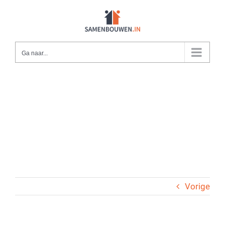
Ga
naar
inhoud
Ga naar...
Vorige