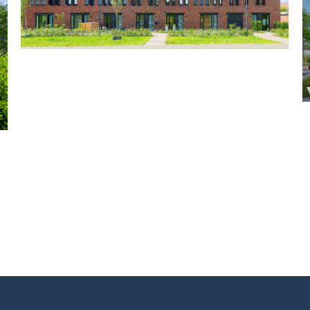
Raamsdonksveer, CPO
Peuzelaer
Gerealiseerd