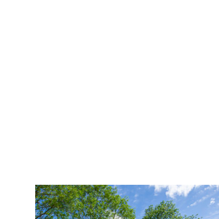
t
Etten-Leur, CPO Carillon
Gerealiseerd