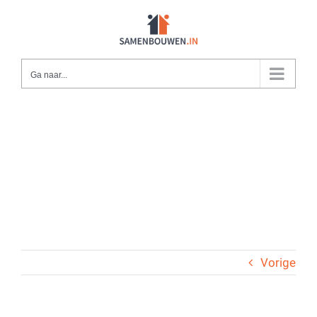
Ga
naar
inhoud
Ga naar...
Vorige