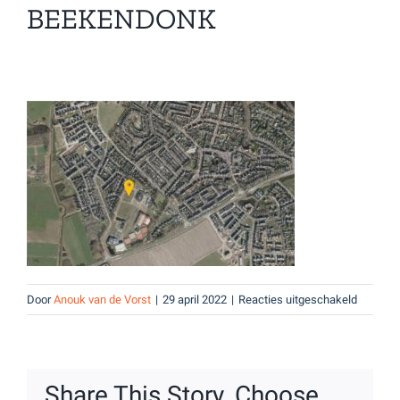
BEEKENDONK
voor
Door
Anouk van de Vorst
|
29 april 2022
|
Reacties uitgeschakeld
Beeken
Share This Story, Choose