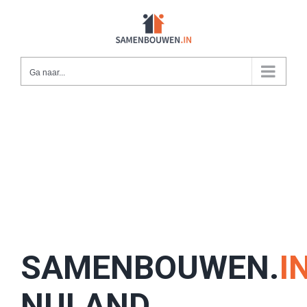
Ga
naar
inhoud
Ga naar...
SAMENBOUWEN.
I
NULAND,