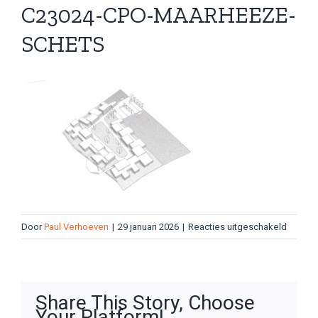
C23024-CPO-MAARHEEZE-
SCHETS
voor
Door
Paul Verhoeven
|
29 januari 2026
|
Reacties uitgeschakeld
C23024
CPO-
Maarhe
schets
Share This Story, Choose
Your Platform!