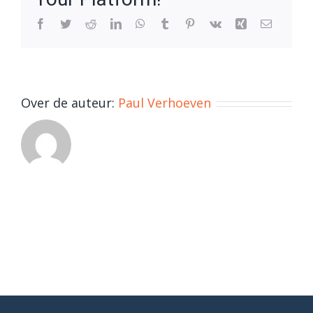
Facebook
Twitter
Reddit
LinkedIn
WhatsApp
Tumblr
Pinterest
Vk
Xing
E-
mail
Over de auteur:
Paul Verhoeven