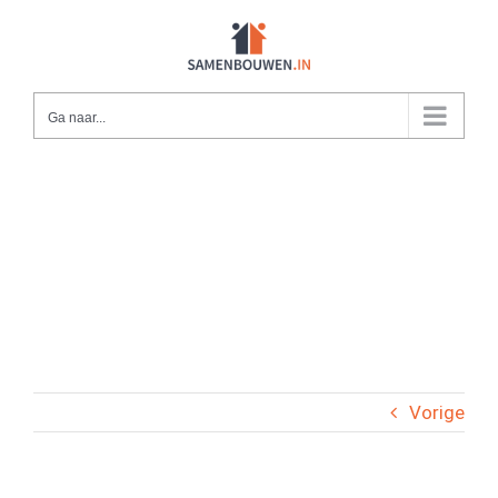
Ga
naar
inhoud
Ga naar...
Vorige