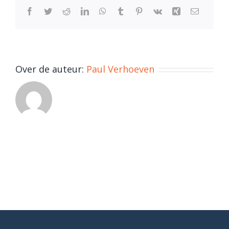
Facebook
Twitter
Reddit
LinkedIn
WhatsApp
Tumblr
Pinterest
Vk
Xing
E-
mail
Over de auteur:
Paul Verhoeven