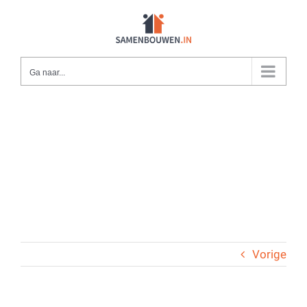
Ga
naar
inhoud
Ga naar...
Vorige