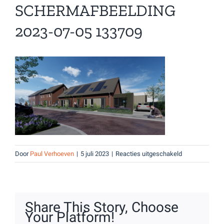
SCHERMAFBEELDING
2023-07-05 133709
voor
Door
Paul Verhoeven
|
5 juli 2023
|
Reacties uitgeschakeld
Schermafbeeld
2023-
07-
05
Share This Story, Choose
133709
Your Platform!