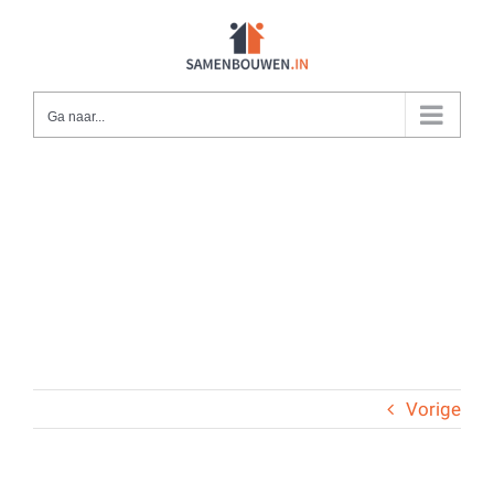
Ga
naar
inhoud
Ga naar...
Vorige