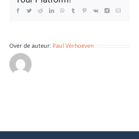
Facebook
Twitter
Reddit
LinkedIn
WhatsApp
Tumblr
Pinterest
Vk
Xing
E-
mail
Over de auteur:
Paul Verhoeven