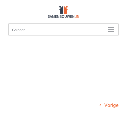
Ga
naar
inhoud
Ga naar...
Vorige