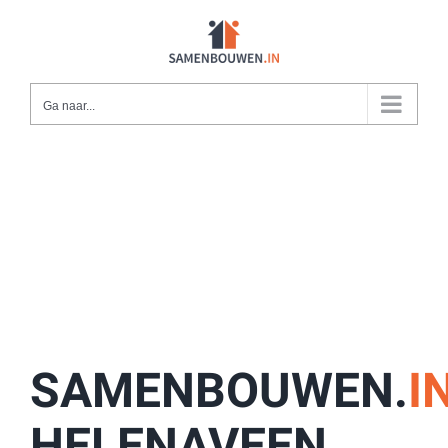
Ga
naar
inhoud
Ga naar...
SAMENBOUWEN.
I
HELENAVEEN,