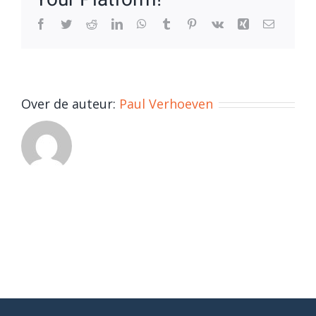
Facebook
Twitter
Reddit
LinkedIn
WhatsApp
Tumblr
Pinterest
Vk
Xing
E-
mail
Over de auteur:
Paul Verhoeven