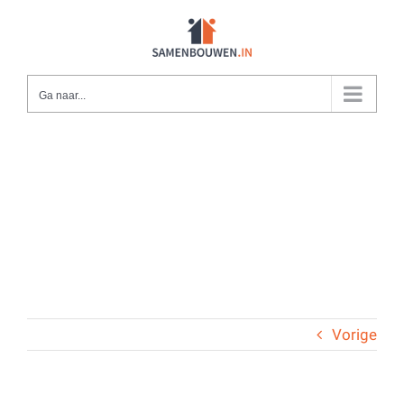
Ga
naar
inhoud
Ga naar...
Vorige