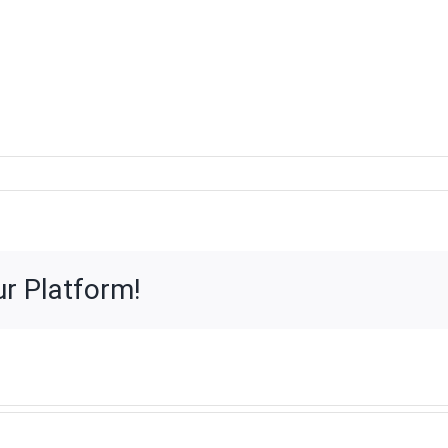
voor
Straatbeeld
2
935-
3D+–
ur Platform!
240628_10