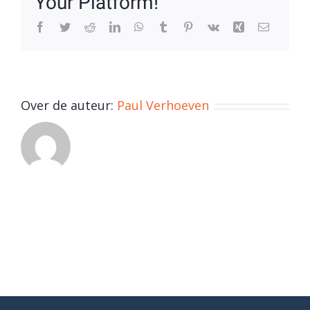
Your Platform!
Facebook
Twitter
Reddit
LinkedIn
WhatsApp
Tumblr
Pinterest
Vk
Xing
E-
mail
Over de auteur:
Paul Verhoeven