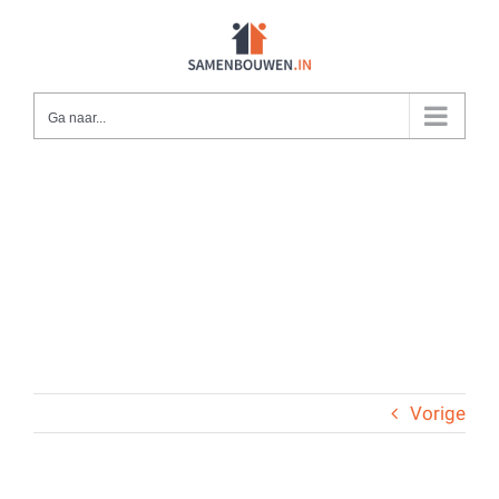
Ga
naar
inhoud
Ga naar...
Vorige