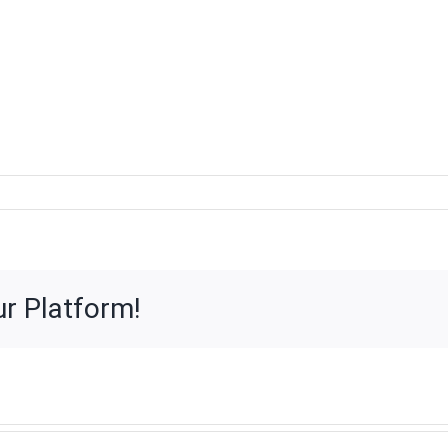
voor
VO2
DEF
ur Platform!