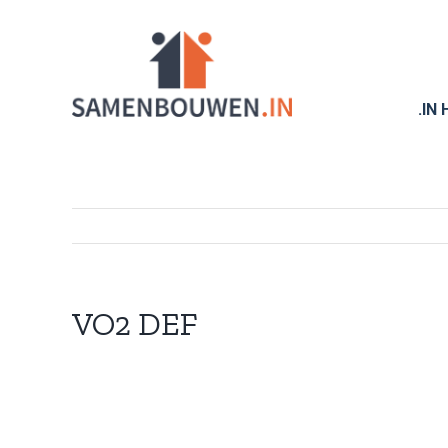
Ga
naar
inhoud
.IN
VO2 DEF