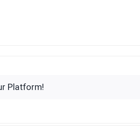
voor
K01
ur Platform!