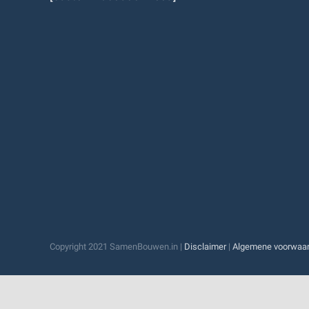
Copyright 2021 SamenBouwen.in |
Disclaimer
|
Algemene voorwaa