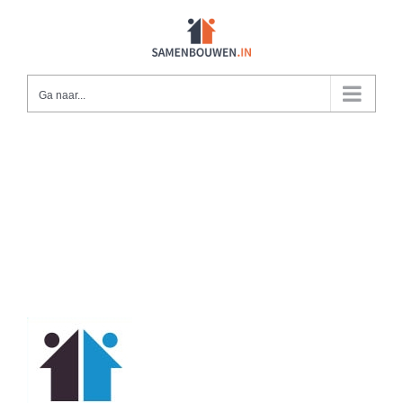
Ga
naar
inhoud
Ga naar...