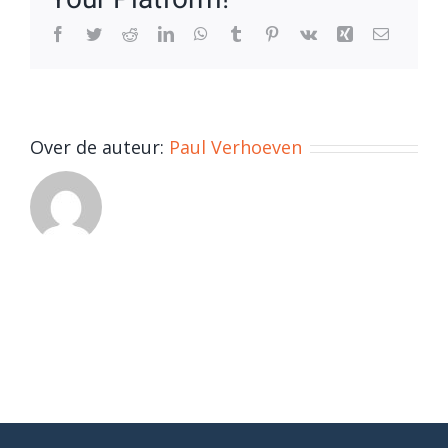
Facebook
Twitter
Reddit
LinkedIn
WhatsApp
Tumblr
Pinterest
Vk
Xing
E-
mail
Over de auteur:
Paul Verhoeven