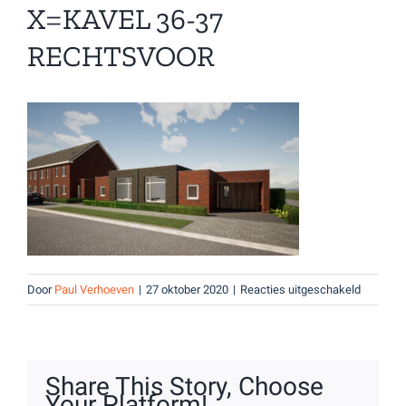
X=KAVEL 36-37
RECHTSVOOR
voor
Door
Paul Verhoeven
|
27 oktober 2020
|
Reacties uitgeschakeld
X=Kavel
36-
37
Rechtsv
Share This Story, Choose
Your Platform!