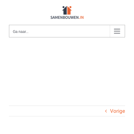
Ga
naar
inhoud
Ga naar...
Vorige