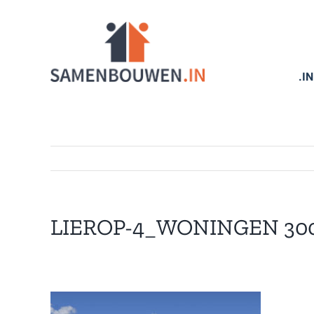
Ga
naar
inhoud
.I
LIEROP-4_WONINGEN 300