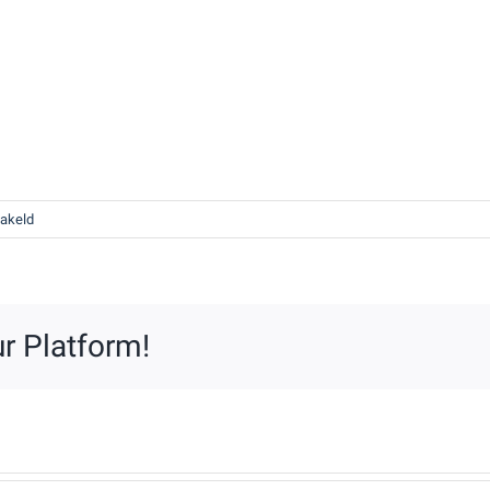
voor
hakeld
Lierop-
4_woningen
300
DPI
r Platform!