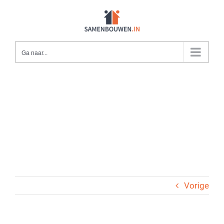
Ga
naar
inhoud
Ga naar...
Vorige