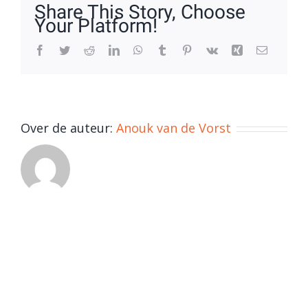
Share This Story, Choose
Your Platform!
Facebook
Twitter
Reddit
LinkedIn
WhatsApp
Tumblr
Pinterest
Vk
Xing
E-
mail
Over de auteur:
Anouk van de Vorst