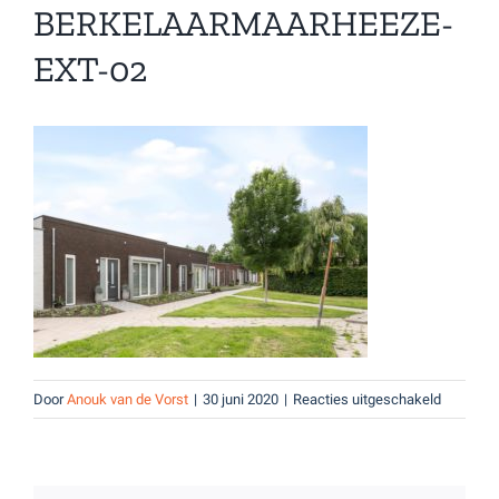
BERKELAARMAARHEEZE-
EXT-02
voor
Door
Anouk van de Vorst
|
30 juni 2020
|
Reacties uitgeschakeld
Berkelaa
EXT-
02