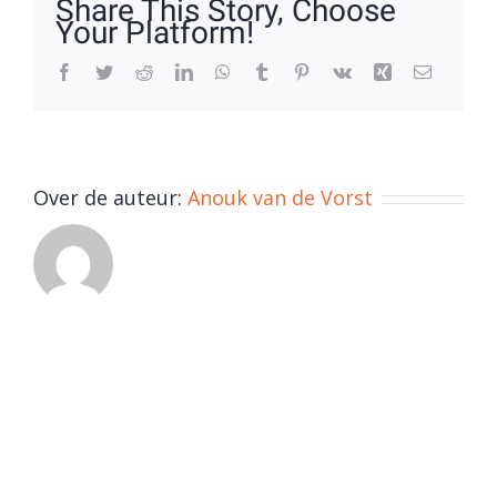
Share This Story, Choose
Your Platform!
Facebook
Twitter
Reddit
LinkedIn
WhatsApp
Tumblr
Pinterest
Vk
Xing
E-
mail
Over de auteur:
Anouk van de Vorst