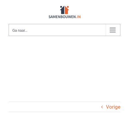
Ga
naar
inhoud
Ga naar...
Vorige