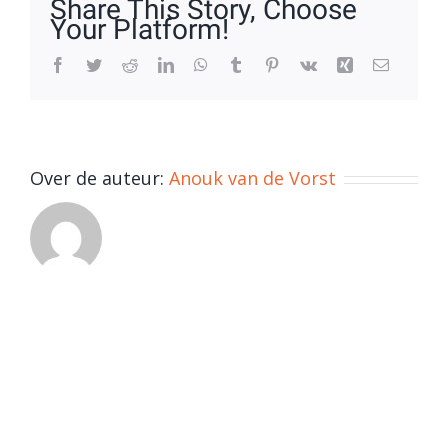
Share This Story, Choose
Your Platform!
Facebook
Twitter
Reddit
LinkedIn
WhatsApp
Tumblr
Pinterest
Vk
Xing
E-
mail
Over de auteur:
Anouk van de Vorst