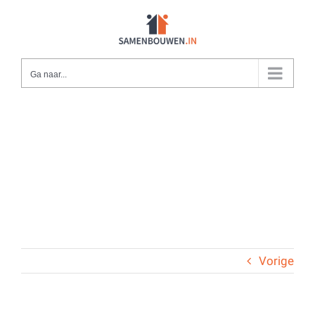
Ga
naar
inhoud
Ga naar...
Vorige