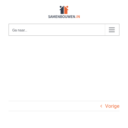
Ga
naar
inhoud
Ga naar...
Vorige