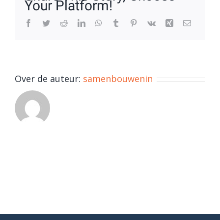
Your Platform!
Facebook
Twitter
Reddit
LinkedIn
WhatsApp
Tumblr
Pinterest
Vk
Xing
E-
mail
Over de auteur:
samenbouwenin