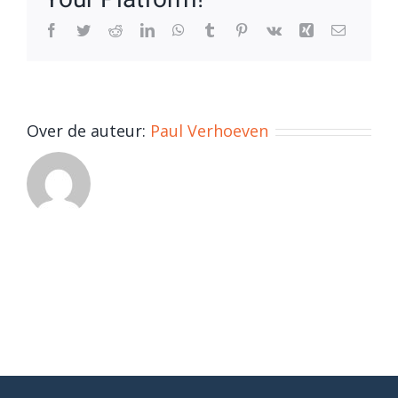
Facebook
Twitter
Reddit
LinkedIn
WhatsApp
Tumblr
Pinterest
Vk
Xing
E-
mail
Over de auteur:
Paul Verhoeven