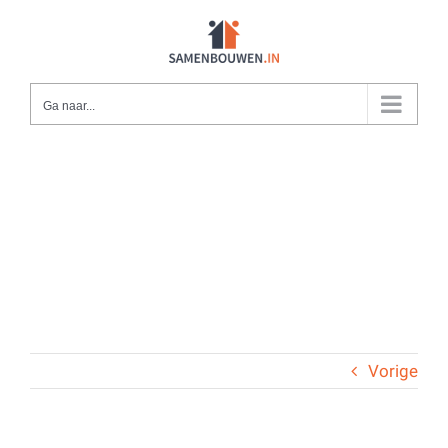
Ga
naar
inhoud
Ga naar...
Vorige