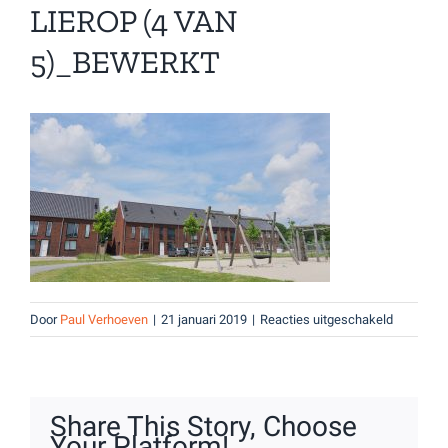
LIEROP (4 VAN
5)_BEWERKT
voor
Door
Paul Verhoeven
|
21 januari 2019
|
Reacties uitgeschakeld
Lierop
(4
van
5)_bewer
Share This Story, Choose
Your Platform!