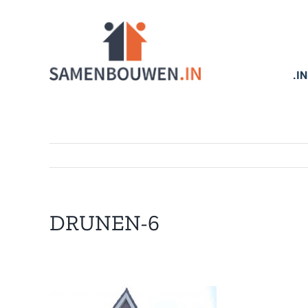
Ga
naar
inhoud
.I
DRUNEN-6