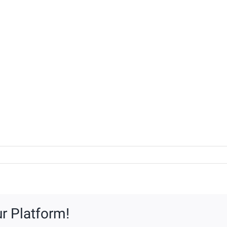
or
unen-
r Platform!