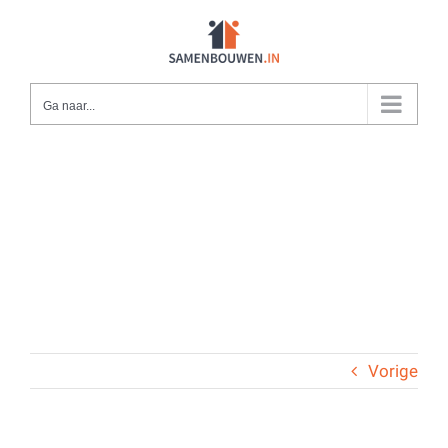
Ga
naar
inhoud
Ga naar...
Vorige