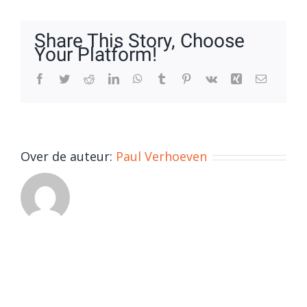
14
BG
Share This Story, Choose
Your Platform!
Facebook
Twitter
Reddit
LinkedIn
WhatsApp
Tumblr
Pinterest
Vk
Xing
E-
mail
Over de auteur:
Paul Verhoeven