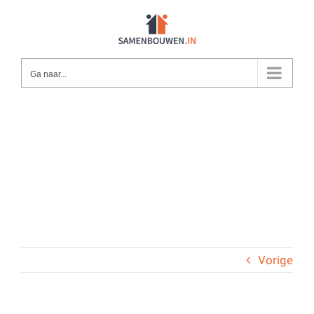
Ga
naar
inhoud
Ga naar...
Vorige