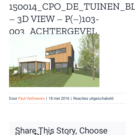
150014_CPO_DE_TUINEN_BL
– 3D VIEW – P(–)103-
003_ACHTERGEVEL
KAVEL 3
voor
Door
Paul Verhoeven
|
18 mei 2016
|
Reacties uitgeschakeld
150014_CPO_
–
3D
View
Share This Story, Choose
–