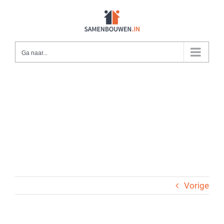
Ga
naar
inhoud
Ga naar...
Vorige