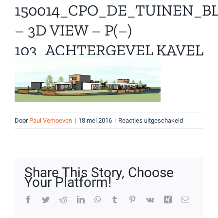
150014_CPO_DE_TUINEN_BL
– 3D VIEW – P(–)
103_ACHTERGEVEL KAVEL
8 T-M 15 #1
voor
Door
Paul Verhoeven
|
18 mei 2016
|
Reacties uitgeschakeld
150014_CPO_
–
3D
View
Share This Story, Choose
–
Your Platform!
P(–)
103_achterg
Facebook
Twitter
Reddit
LinkedIn
WhatsApp
Tumblr
Pinterest
Vk
Xing
E-
mail
kavel