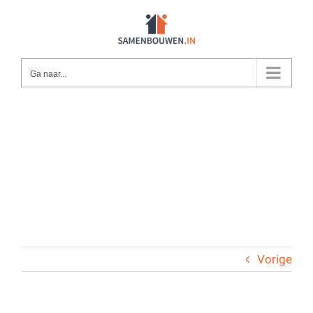
Ga
naar
inhoud
Ga naar...
Vorige