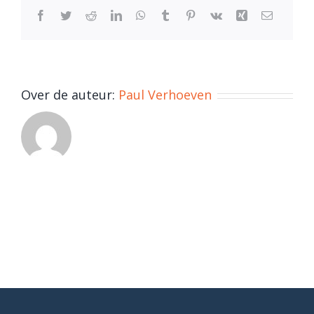
Facebook
Twitter
Reddit
LinkedIn
WhatsApp
Tumblr
Pinterest
Vk
Xing
E-
mail
Over de auteur:
Paul Verhoeven