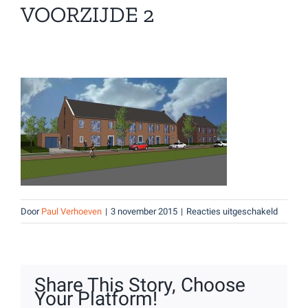
VOORZIJDE 2
voor
Door
Paul Verhoeven
|
3 november 2015
|
Reacties uitgeschakeld
voorzijd
2
Share This Story, Choose
Your Platform!